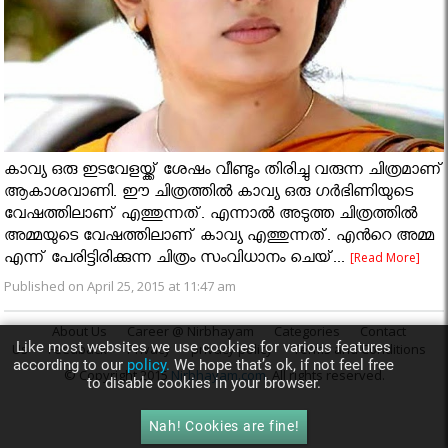
കാവ്യ ഒരു ഇടവേളയ്ക്ക് ശേഷം വീണ്ടും തിരിച്ചു വരുന്ന ചിത്രമാണ്
ആകാശവാണി. ഈ ചിത്രത്തിൽ കാവ്യ ഒരു ഗർഭിണിയുടെ
വേഷത്തിലാണ് എത്തുന്നത്. എന്നാൽ അടുത്ത ചിത്രത്തിൽ
അമ്മയുടെ വേഷത്തിലാണ് കാവ്യ എത്തുന്നത്. എൻറെ അമ്മ
എന്ന് പേരിട്ടിരിക്കുന്ന ചിത്രം സംവിധാനം ചെയ്...
[Read More]
Published on April 25, 2015 at 11:47 am
About Us
Career @ Nirbhayam
Categories
Contact
Like most websites we use cookies for various features
Us
Feedback
Privacy
privacy policy
Terms and Conditions
according to our
policy.
We hope that’s ok, if not feel free
© Copyright 2015
Nirbhayam.com
. All rights reserved.
to disable cookies in your browser.
Nah! Cookies are fine!