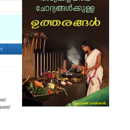
Socialize with us
GY
്ഞ്
ിഞ്ഞ്