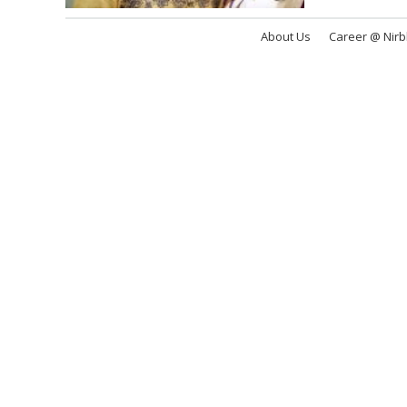
About Us
Career @ Nir