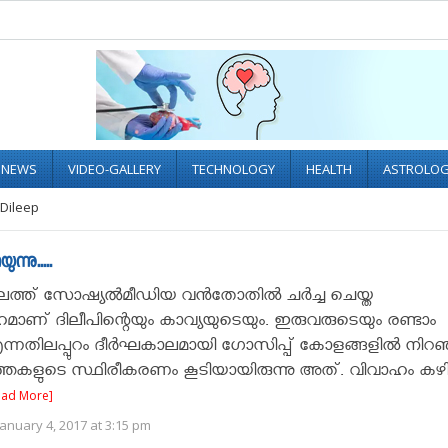
L NEWS
VIDEO-GALLERY
TECHNOLOGY
HEALTH
ASTROLO
Dileep
നു.....
ത്ത് സോഷ്യൽമീഡിയ വന്‍തോതില്‍ ചര്‍ച്ച ചെയ്ത
ാണ് ദിലീപിന്റെയും കാവ്യയുടെയും. ഇരുവരുടെയും രണ്ടാം
്നതിലപ്പുറം ദീര്‍ഘകാലമായി ഗോസിപ്പ് കോളങ്ങളില്‍ നിറഞ
്‍ത്തകളുടെ സ്ഥിരീകരണം കൂടിയായിരുന്നു അത്. വിവാഹം കഴ
ead More]
anuary 4, 2017 at 3:15 pm