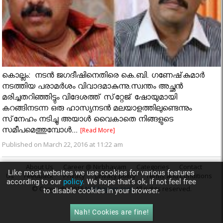
കൊല്ലം: നടന്‍ ജഗദീഷിനെതിരെ കെ.ബി. ഗണേഷ്‌കുമാര്‍
നടത്തിയ പരാമര്‍ശം വിവാദമാകുന്നു.സ്വന്തം അച്ഛന്‍
മരിച്ചതറിഞ്ഞിട്ടും വിദേശത്ത് സ്‌റ്റേജ് ഷോയുമായി
കറങ്ങിനടന്ന ഒരു ഹാസ്യനടന്‍ മലയാളത്തിലുണ്ടെന്നും
സ്‌നേഹം നടിച്ചു അയാള്‍ വൈകാതെ നിങ്ങളുടെ
സമീപമെത്തുമ്പോള്‍...
[Read More]
Published on March 22, 2016 at 11:22 am
About Us
Career @ Nirbhayam
Categories
Contact
Like most websites we use cookies for various features
Us
Feedback
Privacy
privacy policy
Terms and Conditions
according to our
policy.
We hope that’s ok, if not feel free
© Copyright 2016
Nirbhayam.com
. All rights reserved.
to disable cookies in your browser.
Nah! Cookies are fine!