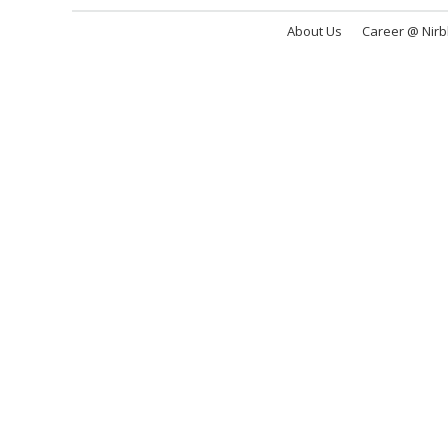
About Us
Career @ Nir