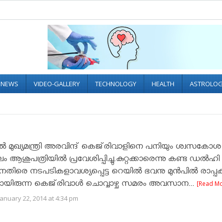
L NEWS
VIDEO-GALLERY
TECHNOLOGY
HEALTH
ASTROLO
‍ മുഖ്യമന്ത്രി അരവിന്ദ് കെജ്‌രിവാളിനെ പനിയും ശ്വസകോശ
 ആശുപത്രിയില്‍ പ്രവേശിപ്പിച്ചു.കുറ്റക്കാരെന്നു കണ്ട ഡല്‍ഹി
രെ നടപടികളാവശ്യപ്പെട്ട റെയില്‍ ഭവനു മുന്‍പില്‍ രാപ്പക
യിരുന്ന കെജ്‌രിവാള്‍ ചൊവ്വാഴ്ച സമരം അവസാന...
[Read Mo
anuary 22, 2014 at 4:34 pm