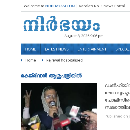
Welcome to
NIRBHAYAM.COM
| Kerala’s No. 1 News Portal
August 8, 2026 9:06 pm
HOME
LATEST NEWS
ENTERTAINMENT
SPECIA
Home
kejriwal hospitalised
കെജ്‌രിവാള്‍ ആശുപത്രിയില്‍
ഡല്‍ഹിയില്
രോഗവും മൂലം
പോലീസിനെതി
സമരത്തിലാ
Published on J