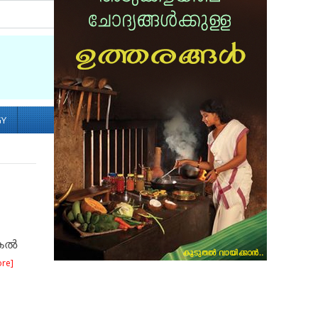
Socialize with us
GY
ല്‍
re]