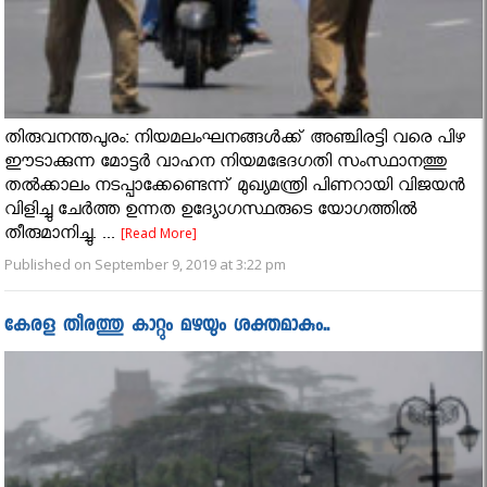
തിരുവനന്തപുരം: നിയമലംഘനങ്ങൾക്ക് അഞ്ചിരട്ടി വരെ പിഴ
ഈടാക്കുന്ന മോട്ടർ വാഹന നിയമഭേദഗതി സംസ്ഥാനത്തു
തൽക്കാലം നടപ്പാക്കേണ്ടെന്ന് മുഖ്യമന്ത്രി പിണറായി വിജയൻ
വിളിച്ചു ചേർത്ത ഉന്നത ഉദ്യോഗസ്ഥരുടെ യോഗത്തിൽ
തീരുമാനിച്ചു. ...
[Read More]
Published on September 9, 2019 at 3:22 pm
കേരള തീരത്തു കാറ്റും മഴയും ശക്തമാകും..