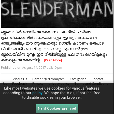
ബ്ലൂവെയില്‍ ഗെയിം ലോകമാസകലം ഭീതി പടര്‍ത്തി
മുന്നേറിക്കൊണ്ടിരിക്കുകയാണല്ലോ. ഇന്ത്യ അടക്കം പല
രാജ്യങ്ങളിലും ഈ ആത്മഹത്യാ ഗെയിം കാരണം ഒരുപാട്
ജീവിതങ്ങള്‍ പൊലിയുകയും ചെയ്തു. എന്നാല്‍ ഈ
ബ്ലൂവെയിലിനു മുമ്പും ഈ രീതിയിലുള്ള പല തരം ഗെയിമുകളും
കഥകളും ലോകത്തിന്റ...
[Read More]
Published on August 14, 2017 at 3:10 pm
About Us
Career @ Nirbhayam
Categories
Contact
Us
Feedback
Privacy
privacy policy
Terms and Conditions
Like most websites we use cookies for various features
© Copyright 2017
Nirbhayam.com
. All rights reserved.
according to our
policy.
We hope that’s ok, if not feel free
to disable cookies in your browser.
Nah! Cookies are fine!