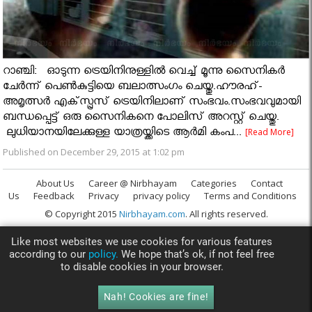
റാഞ്ചി: ഓടുന്ന ട്രെയിനിനുള്ളില്‍ വെച്ച് മൂന്നു സൈനികര്‍
ചേര്‍ന്ന് പെണ്‍കുട്ടിയെ ബലാത്സംഗം ചെയ്തു.ഹൗരഹ്-
അമൃത്സര്‍ എക്‌സ്പ്രസ് ട്രെയിനിലാണ് സംഭവം.സംഭവവുമായി
ബന്ധപ്പെട്ട് ഒരു സൈനികനെ പോലിസ് അറസ്റ്റ് ചെയ്തു.
ലുധിയാനയിലേക്കുള്ള യാത്രയ്ക്കിടെ ആര്‍മി കംപ...
[Read More]
Published on December 29, 2015 at 1:02 pm
About Us
Career @ Nirbhayam
Categories
Contact
Us
Feedback
Privacy
privacy policy
Terms and Conditions
© Copyright 2015
Nirbhayam.com
. All rights reserved.
Like most websites we use cookies for various features
according to our
policy.
We hope that’s ok, if not feel free
to disable cookies in your browser.
Nah! Cookies are fine!