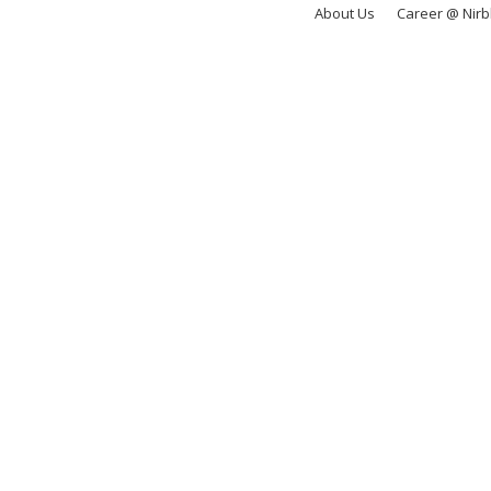
About Us
Career @ Nir