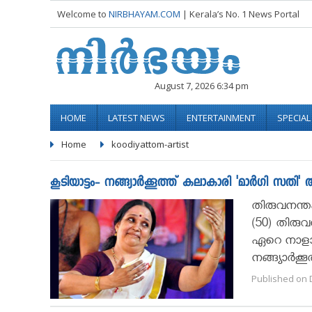
Welcome to
NIRBHAYAM.COM
| Kerala’s No. 1 News Portal
August 7, 2026 6:34 pm
HOME
LATEST NEWS
ENTERTAINMENT
SPECIA
Home
koodiyattom-artist
കൂടിയാട്ടം- നങ്ങ്യാര്‍ക്കൂത്ത് കലാകാരി 'മാര്‍ഗി സതി' അ
തിരുവനന്തപു
(50) തിരുവ
ഏറെ നാളായി
നങ്ങ്യാര്‍ക
Published on 