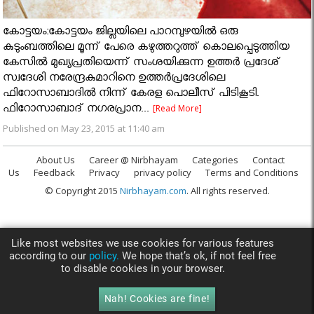
കോട്ടയം:കോട്ടയം ജില്ലയിലെ പാറമ്പുഴയിൽ ഒരു
കുടുംബത്തിലെ മൂന്ന് പേരെ കഴുത്തറുത്ത് കൊലപ്പെടുത്തിയ
കേസിൽ മുഖ്യപ്രതിയെന്ന് സംശയിക്കുന്ന ഉത്തർ പ്രദേശ്
സ്വദേശി നരേന്ദ്രകുമാറിനെ ഉത്തർപ്രദേശിലെ
ഫിറോസാബാദിൽ നിന്ന് കേരള പൊലീസ് പിടികൂടി.
ഫിറോസാബാദ് നഗരപ്രാന...
[Read More]
Published on May 23, 2015 at 11:40 am
About Us
Career @ Nirbhayam
Categories
Contact
Us
Feedback
Privacy
privacy policy
Terms and Conditions
© Copyright 2015
Nirbhayam.com
. All rights reserved.
Like most websites we use cookies for various features
according to our
policy.
We hope that’s ok, if not feel free
to disable cookies in your browser.
Nah! Cookies are fine!