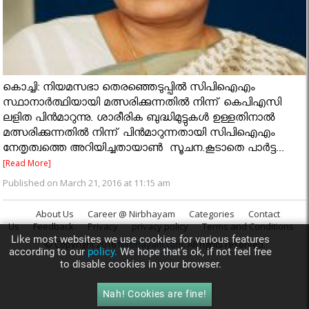
കൊച്ചി: നിയമസഭാ തെരഞ്ഞെടുപ്പില്‍ സിപിഐഎം
സ്ഥാനാര്‍ത്ഥിയായി മത്സരിക്കുന്നതില്‍ നിന്ന് കെപിഎസി
ലളിത പിന്‍മാറുന്നു. ശാരീരിക ബുദ്ധിമുട്ടുകള്‍ ഉള്ളതിനാല്‍
മത്സരിക്കുന്നതില്‍ നിന്ന് പിന്‍മാറുന്നതായി സിപിഐഎം
നേതൃത്വത്തെ അറിയിച്ചതായാണ്‍ സൂചന.കൂടാതെ പാര്‍ട്ട...
[Read More]
Published on March 21, 2016 at 11:15 am
About Us
Career @ Nirbhayam
Categories
Contact
Us
Feedback
Privacy
privacy policy
Terms and Conditions
Like most websites we use cookies for various features
© Copyright 2016
Nirbhayam.com
. All rights reserved.
according to our
policy.
We hope that’s ok, if not feel free
to disable cookies in your browser.
Nah! Cookies are fine!