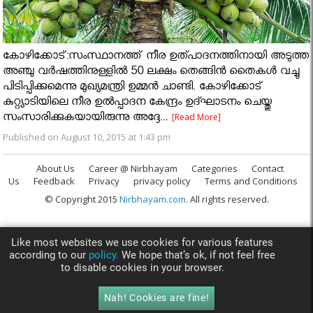
കോഴിക്കോട്:സംസ്ഥാനത്ത് നീര ഉത്പാദനത്തിനായി അടുത്ത
അഞ്ചു വര്‍ഷത്തിനുള്ളില്‍ 50 ലക്ഷം തെങ്ങിന്‍ തൈകള്‍ വച്ചു
പിടിപ്പിക്കുമെന്നു മുഖ്യമന്ത്രി ഉമ്മന്‍ ചാണ്ടി. കോഴിക്കോട്
കുറ്റ്യാടിയിലെ നീര ഉല്‍പ്പാദന കേന്ദ്രം ഉദ്ഘാടനം ചെയ്തു
സംസാരിക്കുകയായിരുന്നു അദ്ദേ...
[Read More]
Published on August 10, 2015 at 1:43 pm
About Us
Career @ Nirbhayam
Categories
Contact
Us
Feedback
Privacy
privacy policy
Terms and Conditions
© Copyright 2015
Nirbhayam.com
. All rights reserved.
Like most websites we use cookies for various features
according to our
policy.
We hope that’s ok, if not feel free
to disable cookies in your browser.
Nah! Cookies are fine!