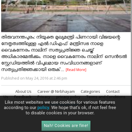
തിരുവനന്തപുരം: നിയുക്ത മുഖ്യമന്ത്രി പിണറായി വിജയന്റെ
നേതൃത്വത്തിലുള്ള എൽ.ഡിഎഫ് മന്ത്രിസഭ നാളെ
വൈകുന്നേരം നാലിന് സത്യപ്രതിജ്ഞ ചെയ്ത്
അധികാരമേല്‍ക്കും. നാളെ വൈകുന്നേരം നാലിന് സെന്‍ട്രല്‍
സ്റ്റേഡിയത്തില്‍ വിപുലമായ സംവിധാനങ്ങളാണ്
സത്യപ്രതിജ്ഞക്കായി ഒരുക്...
[Read More]
Published on May 24, 2016 at 2:46 pm
About Us
Career @ Nirbhayam
Categories
Contact
Us
Feedback
Privacy
privacy policy
Terms and Conditions
Like most websites we use cookies for various features
© Copyright 2016
Nirbhayam.com
. All rights reserved.
according to our
policy.
We hope that’s ok, if not feel free
to disable cookies in your browser.
Nah! Cookies are fine!