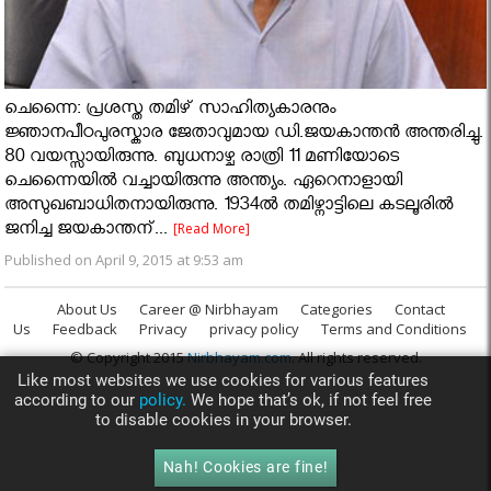
ചെന്നൈ: പ്രശസ്ത തമിഴ് സാഹിത്യകാരനും
ജ്ഞാനപീഠപുരസ്കാര ജേതാവുമായ ഡി.ജയകാന്തന്‍ അന്തരിച്ചു.
80 വയസ്സായിരുന്നു. ബുധനാഴ്ച രാത്രി 11 മണിയോടെ
ചെന്നൈയില്‍ വച്ചായിരുന്നു അന്ത്യം. ഏറെനാളായി
അസുഖബാധിതനായിരുന്നു. 1934ല്‍ തമിഴ്നാട്ടിലെ കടലൂരില്‍
ജനിച്ച ജയകാന്തന്...
[Read More]
Published on April 9, 2015 at 9:53 am
About Us
Career @ Nirbhayam
Categories
Contact
Us
Feedback
Privacy
privacy policy
Terms and Conditions
© Copyright 2015
Nirbhayam.com
. All rights reserved.
Like most websites we use cookies for various features
according to our
policy.
We hope that’s ok, if not feel free
to disable cookies in your browser.
Nah! Cookies are fine!