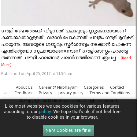
ഗൗളി ദേഹത്തേക്ക് വീഴുന്നത് പലപ്പോഴും ദു:ശ്ശകുനമായാണ്
കണക്കാക്കാറുള്ളത്. വരാൻ പോകുന്നത് പലതും ഗൗളി മുൻകൂട്ടി
പറയുന്നു. അവയുടെ ശബ്ദവും സ്പർശനവും നടക്കാന്‍ പോകുന്ന
എന്തിന്റെയോ സൂചനയാണെന്നാണ് ഗൗളിശാസ്ത്രം പറഞ്ഞു
തരുന്നത്. ഗൗളി ഫലങ്ങൾ പലവിധത്തിലാണ് രൂപപ്പ...
[Read
More]
Published on April 25, 2017 at 11:50 am
About Us
Career @ Nirbhayam
Categories
Contact
Us
Feedback
Privacy
privacy policy
Terms and Conditions
© Copyright 2017
Nirbhayam.com
. All rights reserved.
Like most websites we use cookies for various features
according to our
policy.
We hope that’s ok, if not feel free
to disable cookies in your browser.
Nah! Cookies are fine!