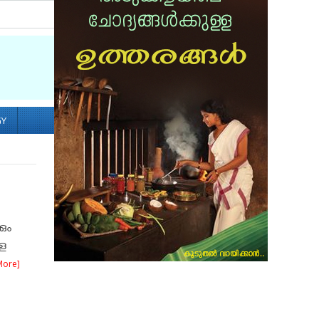
Socialize with us
GY
കും
ള
More]