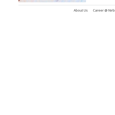
About Us
Career @ Nir