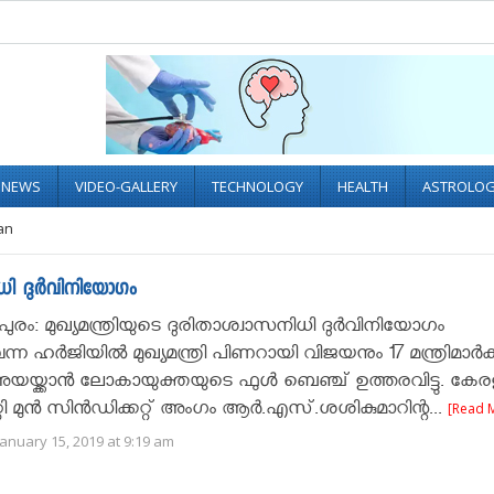
L NEWS
VIDEO-GALLERY
TECHNOLOGY
HEALTH
ASTROLO
yan
സനിധി ദുർവിനിയോഗം
ുരം: മുഖ്യമന്ത്രിയുടെ ദുരിതാശ്വാസനിധി ദുർവിനിയോഗം
െന്ന ഹർജിയിൽ മുഖ്യമന്ത്രി പിണറായി വിജയനും 17 മന്ത്രിമാർക്
അയയ്ക്കാൻ ലോകായുക്തയുടെ ഫുൾ ബെഞ്ച് ഉത്തരവിട്ടു. കേര
റ്റി മുൻ സിൻഡിക്കറ്റ് അംഗം ആർ.എസ്.ശശികുമാറിന്റ...
[Read 
anuary 15, 2019 at 9:19 am