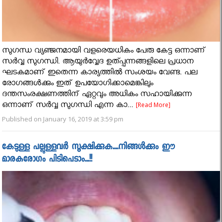
സുഗന്ധ വ്യഞ്ജനമായി വളരെയധികം പേരു കേട്ട ഒന്നാണ്
സർവ്വ സുഗന്ധി. ആയുർവ്വേദ ഉത്പ്പന്നങ്ങളിലെ പ്രധാന
ഘടകമാണ് ഇതെന്ന കാര്യത്തിൽ സംശയം വേണ്ട. പല
രോഗങ്ങൾക്കും ഇത് ഉപയോഗിക്കാമെങ്കിലും
ദന്തസംരക്ഷണത്തിന് ഏറ്റവും അധികം സഹായിക്കുന്ന
ഒന്നാണ് സർവ്വ സുഗന്ധി എന്ന കാ...
[Read More]
Published on January 16, 2019 at 3:59 pm
കേടുള്ള പല്ലുള്ളവര്‍ സൂക്ഷിക്കുക....നിങ്ങള്‍ക്കും ഈ
മാരകരോഗം പിടിപെടാം...!!