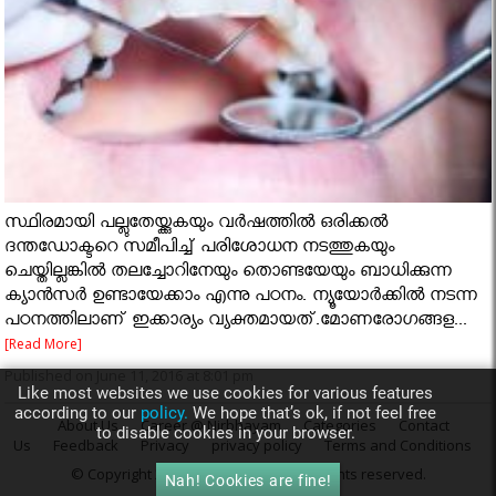
സ്ഥിരമായി പല്ലുതേയ്ക്കുകയും വര്‍ഷത്തില്‍ ഒരിക്കല്‍
ദന്തഡോക്ടറെ സമീപിച്ച് പരിശോധന നടത്തുകയും
ചെയ്തില്ലങ്കില്‍ തലച്ചോറിനേയും തൊണ്ടയേയും ബാധിക്കുന്ന
ക്യാന്‍സര്‍ ഉണ്ടായേക്കാം എന്നു പഠനം. ന്യൂയോര്‍ക്കില്‍ നടന്ന
പഠനത്തിലാണ് ഇക്കാര്യം വ്യക്തമായത്.മോണരോഗങ്ങള...
[Read More]
Published on June 11, 2016 at 8:01 pm
Like most websites we use cookies for various features
according to our
policy.
We hope that’s ok, if not feel free
About Us
Career @ Nirbhayam
Categories
Contact
to disable cookies in your browser.
Us
Feedback
Privacy
privacy policy
Terms and Conditions
© Copyright 2016
Nirbhayam.com
. All rights reserved.
Nah! Cookies are fine!