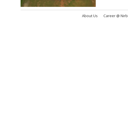
About Us
Career @ Nir