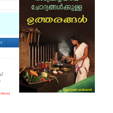
Socialize with us
GY
ഡ്
ൽ
d More]