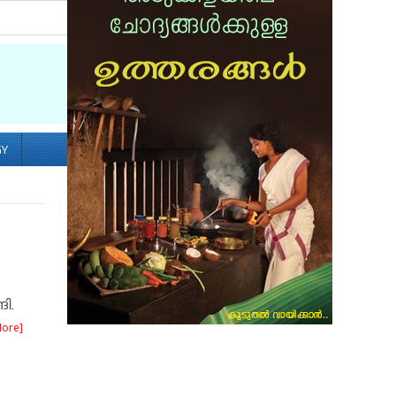
Socialize with us
GY
ങി.
More]