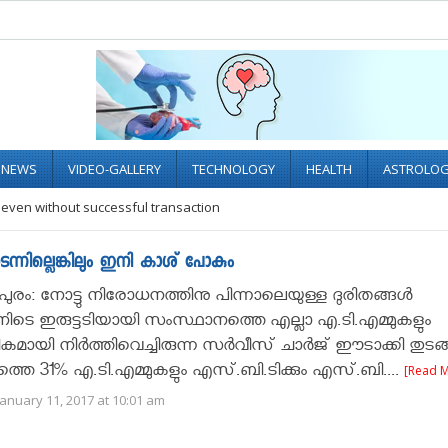
L NEWS
VIDEO-GALLERY
TECHNOLOGY
HEALTH
ASTROLO
 even without successful transaction
ടന്നില്ലെങ്കിലും ഇനി കാശ് പോകും
ുരം: നോട്ടു നിരോധനത്തിനു പിന്നാലെയുള്ള ദുരിതങ്ങള്‍
നിടെ ഇരുട്ടടിയായി സംസ്ഥാനത്തെ എല്ലാ എ.ടി.എമ്മുകളും
കമായി നിര്‍ത്തിവെച്ചിരുന്ന സര്‍വീസ് ചാര്‍ജ് ഈടാക്കി തുടങ്
തെ 31% എ.ടി.എമ്മുകളും എസ്.ബി.ടിക്കും എസ്.ബി....
[Read 
anuary 11, 2017 at 10:01 am