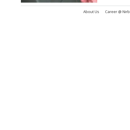
About Us
Career @ Nir