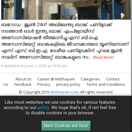
ബറോഡ : ജൂണ്‍ 24ന് അഖിലേന്ത്യ ബാങ്ക് പണിമുടക്ക്
നടത്താന്‍ ഓള്‍ ഇന്ത്യ ബാങ്ക് എംപ്ളോയീസ്
അസോസിയേഷന്‍ തീരുമാനിച്ചു.എസ്.ബി.ഐ
അസോസിയേറ്റ് ബാങ്കുകളിലെ ജീവനക്കാരുടെ യൂണിയനാണ്
എസ്.എസ്.ബി.ഇ.എ. ദേശീയ പണിമുടക്കിന് പുറമെ ജൂണ്‍
നാലിന് അസോസിയേറ്റ് ബാങ്കുകളുടെ സ...
[Read More]
Published on June 1, 2015 at 10:03 am
About Us
Career @ Nirbhayam
Categories
Contact
Us
Feedback
Privacy
privacy policy
Terms and Conditions
© Copyright 2015
Nirbhayam.com
. All rights reserved.
Like most websites we use cookies for various features
according to our
policy.
We hope that’s ok, if not feel free
to disable cookies in your browser.
Nah! Cookies are fine!