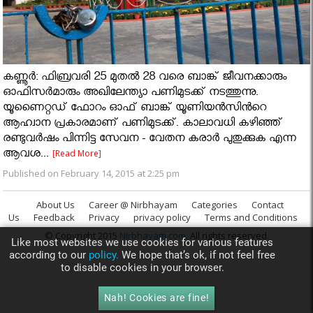
കണ്ണൂര്‍: ഫിബ്രവരി 25 മുതല്‍ 28 വരെ ബാങ്ക് ജീവനക്കാരും
ഓഫിസര്‍മാരും അഖിലേന്ത്യാ പണിമുടക്ക് നടത്തുന്നു.
യൂണൈറ്റഡ് ഫോറം ഓഫ് ബാങ്ക് യൂണിയന്‍സിൻറെ
ആഹ്വാന പ്രകാരമാണ് പണിമുടക്ക്. കാലാവധി കഴിഞ്ഞ്
രണ്ടുവര്‍ഷം പിന്നിട്ട സേവന - വേതന കരാര്‍ പുതുക്കുക എന്ന
ആവശ...
[Read More]
Published on February 14, 2015 at 2:25 pm
About Us
Career @ Nirbhayam
Categories
Contact
Us
Feedback
Privacy
privacy policy
Terms and Conditions
© Copyright 2015
Nirbhayam.com
. All rights reserved.
Like most websites we use cookies for various features
according to our
policy.
We hope that’s ok, if not feel free
to disable cookies in your browser.
Nah! Cookies are fine!