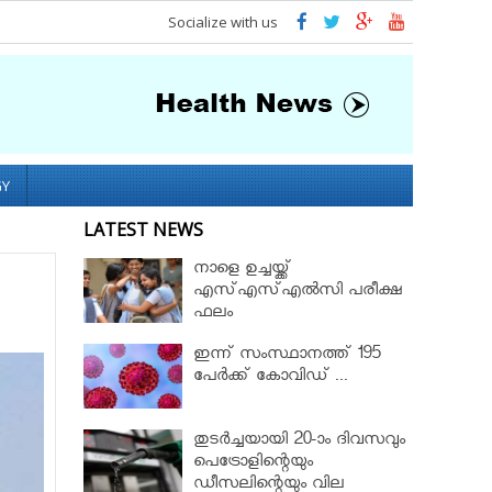
Socialize with us
GY
LATEST NEWS
നാളെ ഉച്ചയ്ക്ക്
എസ്എസ്എല്‍സി പരീക്ഷ
ഫലം
ഇന്ന് സംസ്ഥാനത്ത് 195
പേര്‍ക്ക് കോവിഡ് ...
തുടർച്ചയായി 20-ാം ദിവസവും
പെട്രോളിന്റെയും
ഡീസലിന്റെയും വില