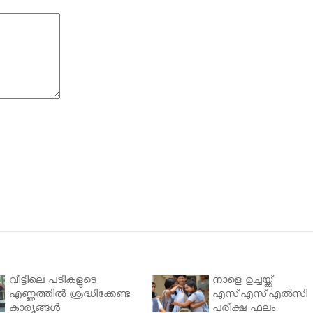
വീട്ടിലെ പടികളുടെ
നാളെ ഉച്ചയ്ക്ക്
എണ്ണത്തിൽ ശ്രദ്ധിക്കേണ്ട
എസ്എസ്എല്‍സി
കാര്യങ്ങൾ
പരീക്ഷ ഫലം