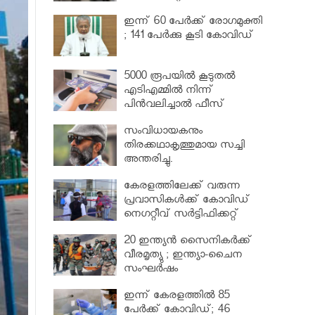
വര്‍ധിപ്പിച്ചു
ഇന്ന് 60 പേർക്ക് രോഗമുക്തി
; 141 പേര്‍ക്കു കൂടി കോവിഡ്
5000 രൂപയിൽ കൂടുതൽ
എടിഎമ്മിൽ നിന്ന്
പിൻവലിച്ചാൽ ഫീസ്
ഈടാക്കും..
സംവിധായകനും
തിരക്കഥാകൃത്തുമായ സച്ചി
അന്തരിച്ചു.
കേരളത്തിലേക്ക് വരുന്ന
പ്രവാസികള്‍ക്ക് കോവിഡ്
നെഗറ്റീവ് സര്‍ട്ടിഫിക്കറ്റ്
നിർബന്ധമാക്കാൻ മന്ത്രിസഭ
20 ഇന്ത്യൻ സൈനികർക്ക്
വീരമൃത്യു ; ഇന്ത്യാ-ചൈന
സംഘർഷം
ഇന്ന് കേരളത്തിൽ 85
പേർക്ക് കോവിഡ്; 46