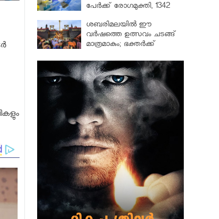
പേർക്ക് രോഗമുക്തി, 1342
പേർ ചികിത്സയിൽ
ശബരിമലയില്‍ ഈ
വർഷത്തെ ഉത്സവം ചടങ്ങ്
മാത്രമാകും; ഭക്തർക്ക്
്‍
പ്രവേശനമില്ല
ികളും