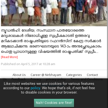
ന്യൂഡല്‍ഹി: ദേശീയ, സംസ്ഥാന പാതയോരത്തെ
മദ്യശാലകള്‍ നിരോധിച്ചുള്ള സുപ്രീംകോടതി ഉത്തരവു
മറികടക്കാന്‍ രാഷ്ട്രപതിയുടെ റഫറന്‍സിന് കേന്ദ്ര സര്‍ക്കാര്‍
ആലോചിക്കുന്നു. ഭരണഘടനയുടെ 143-ാം അനുച്ഛേദപ്രകാരം
പൊതു പ്രാധാന്യമുള്ള വിഷയത്തില്‍ രാഷ്ട്രപതിക്ക് സുപ്രീം...
[Read More]
Published on April 5, 2017 at 10:28 am
About Us
Career @ Nirbhayam
Categories
Contact
Us
Feedback
Privacy
privacy policy
Terms and Conditions
Like most websites we use cookies for various features
© Copyright 2017
Nirbhayam.com
. All rights reserved.
according to our
policy.
We hope that’s ok, if not feel free
to disable cookies in your browser.
Nah! Cookies are fine!