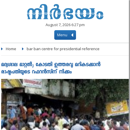
August 7, 2026 6:27 pm
Menu
Home
bar ban centre for presidential reference
മദ്യശാല മാറ്റല്‍; കോടതി ഉത്തരവു മറികടക്കാന്‍
രാഷ്ട്രപതിയുടെ റഫറന്‍സിന് നീക്കം