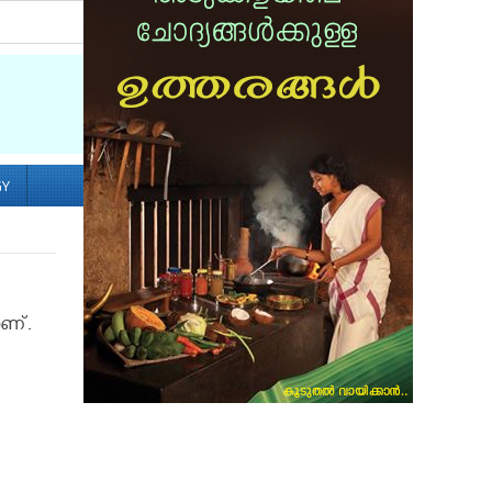
Socialize with us
GY
ാണ്.