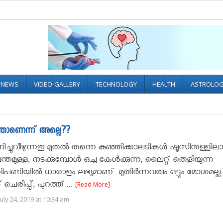
L NEWS
VIDEO-GALLERY
TECHNOLOGY
HEALTH
ASTROLO
്താണെന്ന് അല്ലെ??
നിച്ചുവീഴുന്നതു മുതൽ തന്നെ കുഞ്ഞിക്കാലടികൾ ഷൂസിനുള്ളില
മുള്ള, നടക്കുമ്പോൾ ഒച്ച കേൾക്കുന്ന, ലൈറ്റ് തെളിയുന്ന
പണിയിൽ ധാരാളം ലഭ്യമാണ്. മുതിർന്നവരും ഒട്ടും മോശമല്ല.
 ചെരിപ്പ്, പുറത്ത് ...
[Read More]
uly 24, 2019 at 10:34 am