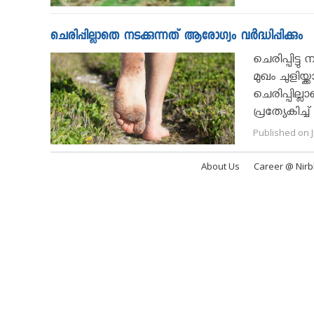
ചെരിപ്പില്ലാതെ നടക്കുന്നത് ആരോഗ്യം വർദ്ധിപ്പിക്കും
ചെരിപ്പിട്ട
മുഖം ചുളിയ്
ചെരിപ്പില്ല
പ്രത്യേകിച്
Published on J
About Us
Career @ Nir