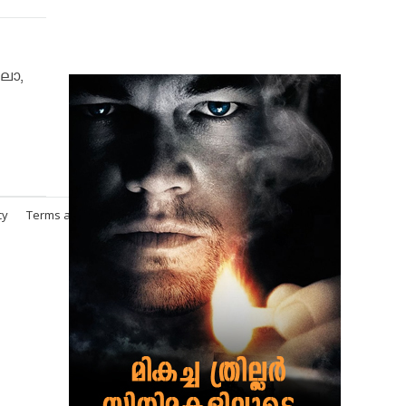
ാലോ,
cy
Terms and Conditions