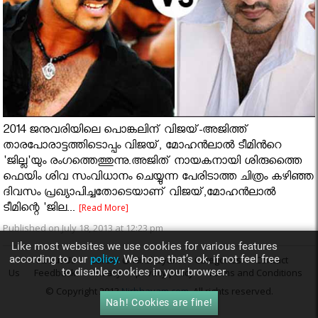
2014 ജനുവരിയിലെ പൊങ്കലിന് വിജയ്-അജിത്ത്
താരപോരാട്ടത്തിടൊപ്പം വിജയ്, മോഹന്‍ലാല്‍ ടീമിൻറെ
'ജില്ല'യും രംഗത്തെത്തുന്നു.അജിത് നായകനായി ശിരുത്തൈ
ഫെയിം ശിവ സംവിധാനം ചെയ്യുന്ന പേരിടാത്ത ചിത്രം കഴിഞ്ഞ
ദിവസം പ്രഖ്യാപിച്ചതോടെയാണ് വിജയ്,മോഹന്‍ലാല്‍
ടീമിന്റെ 'ജില...
[Read More]
Published on July 18, 2013 at 12:23 pm
Like most websites we use cookies for various features
according to our
policy.
We hope that’s ok, if not feel free
About Us
Career @ Nirbhayam
Categories
Contact
to disable cookies in your browser.
Us
Feedback
Privacy
privacy policy
Terms and Conditions
© Copyright 2013
Nirbhayam.com
. All rights reserved.
Nah! Cookies are fine!