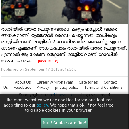
രാത്രിയിൽ യാത്ര ചെയ്യുന്നവരുടെ എണ്ണം ഇപ്പോൾ വളരെ
അധികമാണ്. യൂത്തന്മാർ റൈഡ് ചെയ്യുന്നത് അധികവും
രാത്രിയിലാണ്. രാത്രിയിൽ റോഡിൽ തിരക്കുണ്ടാകില്ല എന്ന
ധാരണ മൂലമാണ് അധികപേരും രാത്രിയിൽ യാത്ര ചെയുന്നത്.
എന്നാൽ ആ ധാരണ തെറ്റാണ് രാത്രിയിലാണ് റോഡിൽ
അപകടം നടക്ക...
[Read More]
Published on September 17, 2018 at 12:36 pm
About Us
Career @ Nirbhayam
Categories
Contact
Us
Feedback
Privacy
privacy policy
Terms and Conditions
© Copyright 2018
Nirbhayam.com
. All rights reserved.
Like most websites we use cookies for various features
according to our
policy.
We hope that’s ok, if not feel free
to disable cookies in your browser.
Nah! Cookies are fine!