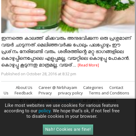
ഇന്നത്തെ കാലത്ത് മിക്കവരും അനുഭവിക്കുന്ന ഒരു പ്രശ്നമാണ്
വയർ ചാടുന്നത്.മെലിഞ്ഞവര്‍ക്കു പോലും പലപ്പോഴും ഈ
പ്രശ്‌നം നേരിടേണ്ടി വരും. ശരീരത്തിന്റെ മറ്റു ഭാഗങ്ങളിലെ
കൊഴുപ്പിനെപ്പോലെ എളുപ്പമല്ല, വയറ്റിലെ കൊഴുപ്പു പോകാന്‍.
കൊഴുപ്പു കൂടുന്നതു മാത്രമല്ല, വയര്...
[Read More]
Published on October 28, 2016 at 8:32 pm
About Us
Career @ Nirbhayam
Categories
Contact
Us
Feedback
Privacy
privacy policy
Terms and Conditions
© Copyright 2016
Nirbhayam.com
. All rights reserved.
Like most websites we use cookies for various features
according to our
policy.
We hope that’s ok, if not feel free
to disable cookies in your browser.
Nah! Cookies are fine!