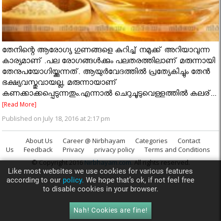
തേനിന്റെ ആരോഗ്യ ഗുണങ്ങളെ കുറിച്ച് നമുക്ക് അറിയാവുന്ന
കാര്യമാണ് .പല രോഗങ്ങള്‍ക്കും പലതരത്തിലാണ് മരുന്നായി
തേനുപയോഗിയ്ക്കുന്നത്. ആയുര്‍വേദത്തില്‍ പ്രത്യേകിച്ചും തേന്‍
ഭക്ഷ്യവസ്തുവായല്ല, മരുന്നായാണ്
കണക്കാക്കപ്പെടുന്നതും.എന്നാൽ ചെറുചൂടുവെള്ളത്തില്‍ കലര്...
[Read More]
Published on July 18, 2016 at 2:17 pm
About Us
Career @ Nirbhayam
Categories
Contact
Us
Feedback
Privacy
privacy policy
Terms and Conditions
© Copyright 2016
Nirbhayam.com
. All rights reserved.
Like most websites we use cookies for various features
according to our
policy.
We hope that’s ok, if not feel free
to disable cookies in your browser.
Nah! Cookies are fine!