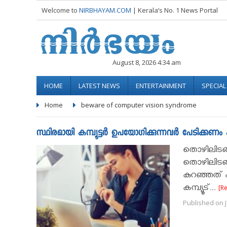
Welcome to
NIRBHAYAM.COM
| Kerala’s No. 1 News Portal
August 8, 2026 4:34 am
HOME
LATEST NEWS
ENTERTAINMENT
SPECIA
Home
beware of computer vision syndrome
സ്ഥിരമായി കമ്പ്യൂട്ടര്‍ ഉപയോഗിക്കുന്നവര്‍ പേടിക്കണം ക
തൊഴിലിടങ്ങള
തൊഴിലിടങ്ങ
കുറഞ്ഞത് പത
കമ്പ്യൂട്...
[R
Published on J