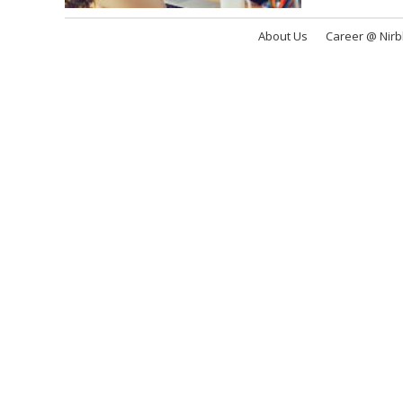
About Us
Career @ Nir