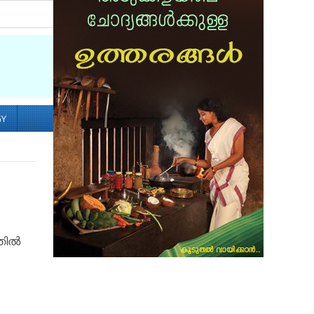
Socialize with us
GY
ില്‍