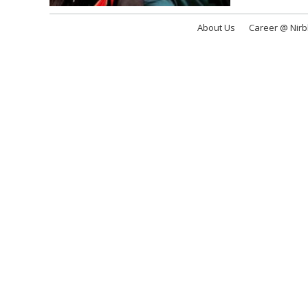
About Us
Career @ Nir