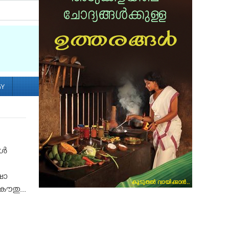
Socialize with us
GY
്‍
ഷാ
ൗതു...