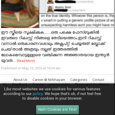
ഈ സ്ത്രീയെ സൂക്ഷിക്കുക.......ഒരു പക്ഷെ ഫേസ്ബുക്കിൽ
ഇവരുടെ റിക്വസ്റ്റ് നിങ്ങളെ തേടിയെത്താം.ഇനി റിക്വസ്റ്റ്
വന്നാൽ ഒരുകാരണവശാലും അക്സപ്റ്റ് ചെയ്യരുത്.ബ്ലോക്ക്
ചെയ്‌താൽ അത്രയും നല്ലത്.ഇത്തരത്തില്‍
ലോകമെമ്പാടുമുള്ളരെ വഞ്ചിക്കുന്ന അജ്ഞാതയായ ഇന്ത്യന്‍
യുവത...
[Read More]
Published on May 23, 2016 at 10:24 am
About Us
Career @ Nirbhayam
Categories
Contact
Us
Feedback
Privacy
privacy policy
Terms and Conditions
Like most websites we use cookies for various features
© Copyright 2016
Nirbhayam.com
. All rights reserved.
according to our
policy.
We hope that’s ok, if not feel free
to disable cookies in your browser.
Nah! Cookies are fine!