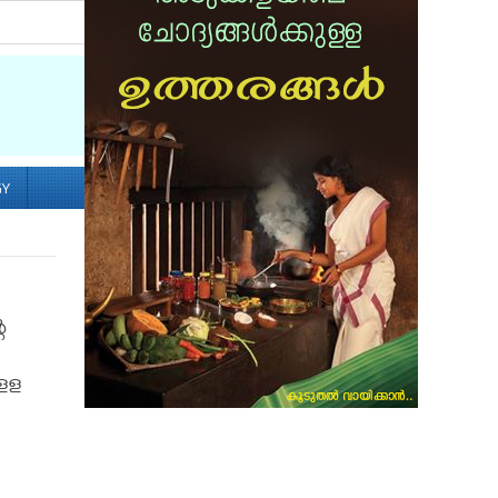
Socialize with us
GY
െ
ുളള