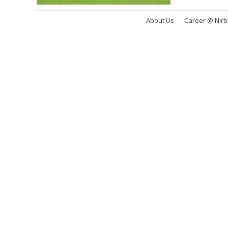
About Us
Career @ Nir