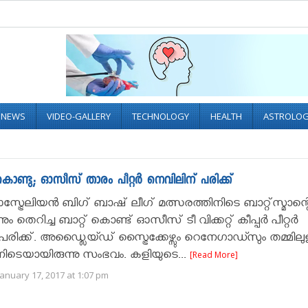
L NEWS
VIDEO-GALLERY
TECHNOLOGY
HEALTH
ASTROLO
്ത് കൊണ്ടു; ഓസീസ് താരം പീറ്റര്‍ നെവിലിന് പരിക്ക്
്ട്രേലിയന്‍ ബിഗ് ബാഷ് ലീഗ് മത്സരത്തിനിടെ ബാറ്റ്‌സ്മാന്റ
്നും തെറിച്ച ബാറ്റ് കൊണ്ട് ഓസീസ് ടീ വിക്കറ്റ് കീപ്പര്‍ പീറ്റര്‍
രിക്ക്. അഡ്ലൈയ്ഡ് സ്ട്രൈക്കേഴ്സും റെനേഗാഡ്സും തമ്മില
നിടെയായിരുന്നു സംഭവം. കളിയുടെ...
[Read More]
anuary 17, 2017 at 1:07 pm