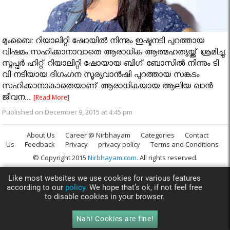
മുംബൈ: റിയാലിറ്റി ഷോയില്‍ നിന്നും ഇഷ്ടനടി പുറത്തായ
വിഷമം സഹിക്കാനാവാതെ ആരാധിക ആത്മഹത്യയ്ക്ക് ശ്രമിച്ചു.
സൂപ്പര്‍ ഹിറ്റ് റിയാലിറ്റി ഷോയായ ബിഗ് ബോസില്‍ നിന്നും ടി
വി നടിയായ ദിഗംഗന സൂര്യവാന്‍ഷി പുറത്തായ സങ്കടം
സഹിക്കാനാകാതെയാണ് ആരാധികയായ ആലിയ ഖാന്‍
ജീവന...
[Read More]
Published on December 9, 2015 at 4:45 pm
About Us
Career @ Nirbhayam
Categories
Contact
Us
Feedback
Privacy
privacy policy
Terms and Conditions
© Copyright 2015
Nirbhayam.com
. All rights reserved.
Like most websites we use cookies for various features
according to our
policy.
We hope that’s ok, if not feel free
to disable cookies in your browser.
Nah! Cookies are fine!