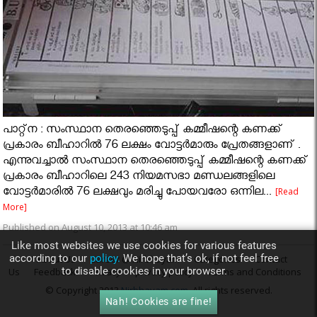
പാറ്റ്ന : സംസ്ഥാന തെരഞ്ഞെടുപ്പ് കമ്മീഷന്റെ കണക്ക്‌
പ്രകാരം ബീഹാറില്‍ 76 ലക്ഷം വോട്ടര്‍മാരും പ്രേതങ്ങളാണ് .
എന്നുവച്ചാൽ സംസ്ഥാന തെരഞ്ഞെടുപ്പ് കമ്മീഷന്റെ കണക്ക്‌
പ്രകാരം ബീഹാറിലെ 243 നിയമസഭാ മണ്ഡലങ്ങളിലെ
വോട്ടര്‍മാരില്‍ 76 ലക്ഷവും മരിച്ചു പോയവരോ ഒന്നില...
[Read
More]
Published on August 10, 2013 at 10:46 am
Like most websites we use cookies for various features
according to our
policy.
We hope that’s ok, if not feel free
About Us
Career @ Nirbhayam
Categories
Contact
to disable cookies in your browser.
Us
Feedback
Privacy
privacy policy
Terms and Conditions
© Copyright 2013
Nirbhayam.com
. All rights reserved.
Nah! Cookies are fine!