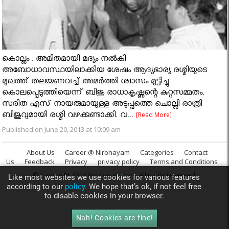
കൊല്ലം : അമിതമായി മദ്യം നൽകി
അബോധാവസ്ഥയിലാക്കിയ ശേഷം ആദ്യഭാര്യ രശ്മിയുടെ
മുഖത്ത് തലയണവച്ച് അമർത്തി ശ്വാസം മുട്ടിച്ചു
കൊലപ്പെടുത്തിയെന്ന് ബിജു രാധാകൃഷ്ണന്റെ കുറ്റസമ്മതം.
സരിത എസ് നായരുമായുള്ള അടുപ്പത്തെ ചൊല്ലി രാത്രി
ബിജുവുമായി രശ്മി വഴക്കുണ്ടാക്കി. വ...
[Read More]
Published on June 20, 2013 at 10:09 am
About Us
Career @ Nirbhayam
Categories
Contact
Us
Feedback
Privacy
privacy policy
Terms and Conditions
© Copyright 2013
Nirbhayam.com
. All rights reserved.
Like most websites we use cookies for various features
according to our
policy.
We hope that’s ok, if not feel free
to disable cookies in your browser.
Nah! Cookies are fine!