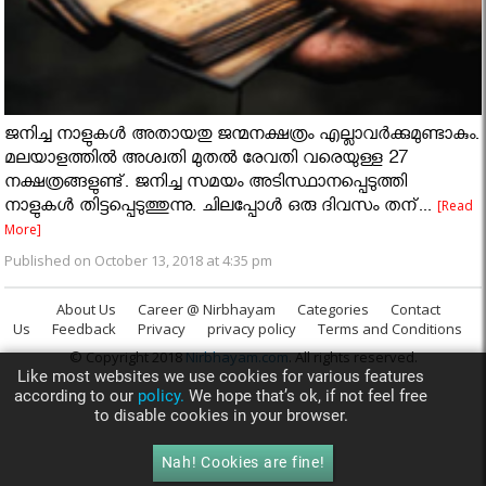
ജനിച്ച നാളുകള്‍ അതായതു ജന്മനക്ഷത്രം എല്ലാവര്‍ക്കുമുണ്ടാകും.
മലയാളത്തില്‍ അശ്വതി മുതല്‍ രേവതി വരെയുള്ള 27
നക്ഷത്രങ്ങളുണ്ട്. ജനിച്ച സമയം അടിസ്ഥാനപ്പെടുത്തി
നാളുകള്‍ തിട്ടപ്പെടുത്തുന്നു. ചിലപ്പോള്‍ ഒരു ദിവസം തന്...
[Read
More]
Published on October 13, 2018 at 4:35 pm
About Us
Career @ Nirbhayam
Categories
Contact
Us
Feedback
Privacy
privacy policy
Terms and Conditions
© Copyright 2018
Nirbhayam.com
. All rights reserved.
Like most websites we use cookies for various features
according to our
policy.
We hope that’s ok, if not feel free
to disable cookies in your browser.
Nah! Cookies are fine!