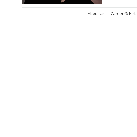
About Us
Career @ Nir