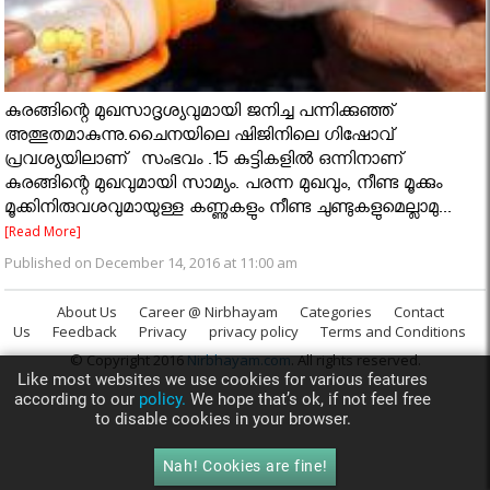
കുരങ്ങിന്റെ മുഖസാദൃശ്യവുമായി ജനിച്ച പന്നിക്കുഞ്ഞ്
അത്ഭുതമാകുന്നു.ചൈനയിലെ ഷിജിനിലെ ഗിഷോവ്
പ്രവശ്യയിലാണ് സംഭവം .15 കുട്ടികളില്‍ ഒന്നിനാണ്
കുരങ്ങിന്റെ മുഖവുമായി സാമ്യം. പരന്ന മുഖവും, നീണ്ട മൂക്കും
മൂക്കിനിരുവശവുമായുള്ള കണ്ണുകളും നീണ്ട ചുണ്ടുകളുമെല്ലാമു...
[Read More]
Published on December 14, 2016 at 11:00 am
About Us
Career @ Nirbhayam
Categories
Contact
Us
Feedback
Privacy
privacy policy
Terms and Conditions
© Copyright 2016
Nirbhayam.com
. All rights reserved.
Like most websites we use cookies for various features
according to our
policy.
We hope that’s ok, if not feel free
to disable cookies in your browser.
Nah! Cookies are fine!