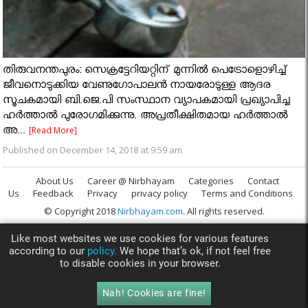
തിരുവനന്തപുരം: സെക്രട്ടേറിയറ്റിന് മുന്നില്‍ പെട്രോളൊഴിച്ച്
ജീവനൊടുക്കിയ വേണുഗോപാലന്‍ നായരോടുള്ള ആദര
സൂചകമായി ബി.ജെ.പി സംസ്ഥാന വ്യാപകമായി പ്രഖ്യാപിച്ച
ഹര്‍ത്താല്‍ പുരോഗമിക്കുന്നു. അപ്രതീക്ഷിതമായ ഹര്‍ത്താല്‍
അ...
[Read More]
Published on December 14, 2018 at 9:59 am
About Us
Career @ Nirbhayam
Categories
Contact
Us
Feedback
Privacy
privacy policy
Terms and Conditions
© Copyright 2018
Nirbhayam.com
. All rights reserved.
Like most websites we use cookies for various features
according to our
policy.
We hope that’s ok, if not feel free
to disable cookies in your browser.
Nah! Cookies are fine!