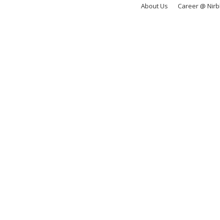
About Us
Career @ Nir