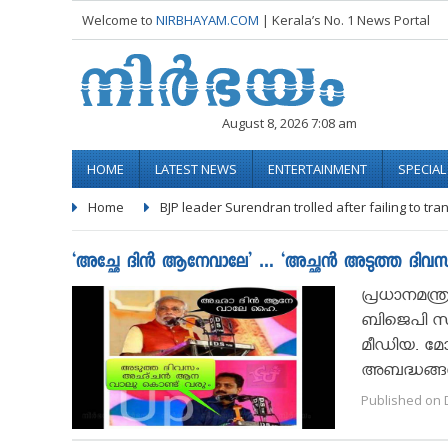
Welcome to
NIRBHAYAM.COM
| Kerala’s No. 1 News Portal
August 8, 2026 7:08 am
HOME
LATEST NEWS
ENTERTAINMENT
SPECIA
Home
BJP leader Surendran trolled after failing to tra
‘അച്ഛേ ദിന്‍ ആനേവാലേ’ … ‘അച്ഛന്‍ അടുത്ത ദിവസ
പ്രധാനമന്ത്
ബിജെപി സം
മീഡിയ. മോദ
അബദ്ധങ്ങള്
Published on 