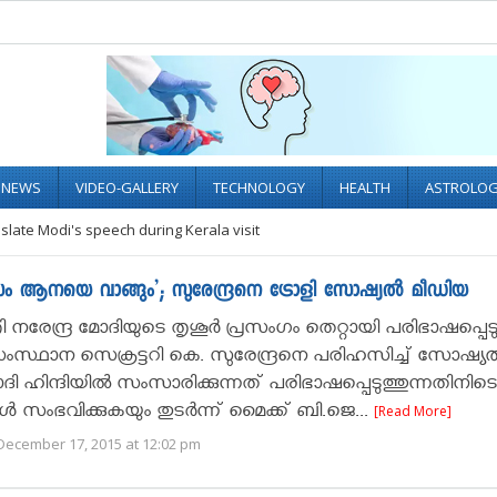
L NEWS
VIDEO-GALLERY
TECHNOLOGY
HEALTH
ASTROLO
nslate Modi's speech during Kerala visit
ം ആനയെ വാങ്ങും’; സുരേന്ദ്രനെ ട്രോളി സോഷ്യല്‍ മീഡിയ
രി നരേന്ദ്ര മോദിയുടെ തൃശൂര്‍ പ്രസംഗം തെറ്റായി പരിഭാഷപ്പെട
സ്ഥാന സെക്രട്ടറി കെ. സുരേന്ദ്രനെ പരിഹസിച്ച് സോഷ്യ
ി ഹിന്ദിയില്‍ സംസാരിക്കുന്നത് പരിഭാഷപ്പെടുത്തുന്നതിനിടെ
‍ സംഭവിക്കുകയും തുടര്‍ന്ന് മൈക്ക് ബി.ജെ...
[Read More]
December 17, 2015 at 12:02 pm