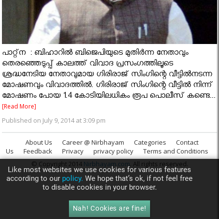
പാറ്റ്ന : ബിഹാറില്‍ ബിജെപിയുടെ മുതിര്‍ന്ന നേതാവും
തെരഞ്ഞെടുപ്പ് കാലത്ത് വിവാദ പ്രസംഗത്തിലൂടെ
ശ്രദ്ധനേടിയ നേതാവുമായ ഗിരിരാജ് സിംഗിന്റെ വീട്ടില്‍നടന്ന
മോഷണവും വിവാദത്തില്‍. ഗിരിരാജ് സിംഗിന്റെ വീട്ടില്‍ നിന്ന്
മോഷണം പോയ 1.4 കോടിയിലധികം രൂപ പൊലീസ് കണ്ടെ...
[Read More]
Published on July 9, 2014 at 3:09 pm
About Us
Career @ Nirbhayam
Categories
Contact
Us
Feedback
Privacy
privacy policy
Terms and Conditions
© Copyright 2014
Nirbhayam.com
. All rights reserved.
Like most websites we use cookies for various features
according to our
policy.
We hope that’s ok, if not feel free
to disable cookies in your browser.
Nah! Cookies are fine!