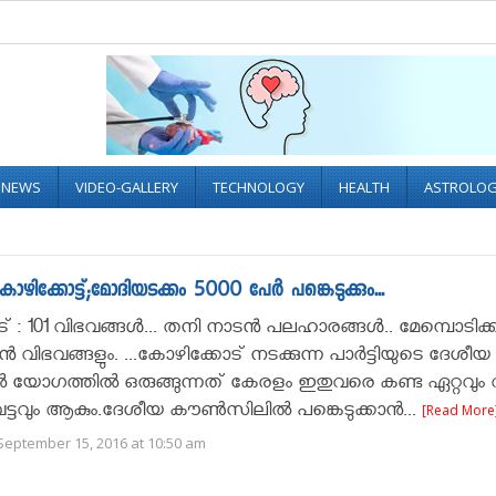
L NEWS
VIDEO-GALLERY
TECHNOLOGY
HEALTH
ASTROLO
്കോട്ട്;മോദിയടക്കം 5000 പേർ പങ്കെടുക്കും...
് : 101 വിഭവങ്ങൾ... തനി നാടൻ പലഹാരങ്ങൾ.. മേമ്പൊടിക്ക
ൻ വിഭവങ്ങളും. ...കോഴിക്കോട് നടക്കുന്ന പാര്‍ട്ടിയുടെ ദേശീയ
‍ യോഗത്തില്‍ ഒരുങ്ങുന്നത് കേരളം ഇതുവരെ കണ്ട ഏറ്റവും
വും ആകും.ദേശീയ കൗണ്‍സിലില്‍ പങ്കെടുക്കാന്‍...
[Read More
September 15, 2016 at 10:50 am