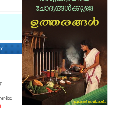
Socialize with us
GY
്
 വലിയ
]