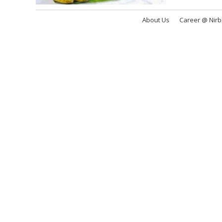
About Us
Career @ Nir