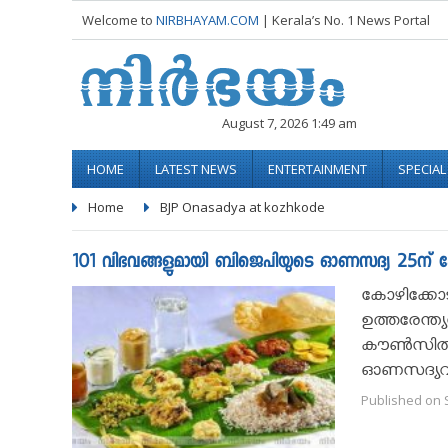
Welcome to
NIRBHAYAM.COM
| Kerala’s No. 1 News Portal
August 7, 2026 1:49 am
HOME
LATEST NEWS
ENTERTAINMENT
SPECIA
Home
BJP Onasadya at kozhkode
101 വിഭവങ്ങളുമായി ബിജെപിയുടെ ഓണസദ്യ 25ന് കോഴിക
കോഴിക്കോട
ഉത്തരേന്ത്യ
കൗണ്‍സില്
ഓണസദ്യവട്ട
Published on 