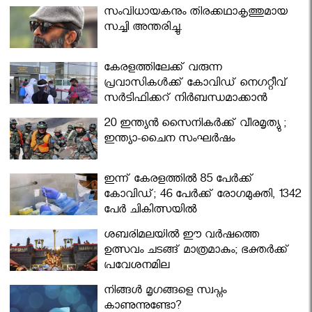
സംവിധായകനും തിരക്കഥാകൃത്തുമായ
സച്ചി അന്തരിച്ചു.
കേരളത്തിലേക്ക് വരുന്ന
പ്രവാസികള്‍ക്ക് കോവിഡ് നെഗറ്റീവ്
സര്‍ട്ടിഫിക്കറ്റ് നിർബന്ധമാക്കാൻ
മന്ത്രിസഭ
20 ഇന്ത്യൻ സൈനികർക്ക് വീരമൃത്യു ;
ഇന്ത്യാ-ചൈന സംഘർഷം
ഇന്ന് കേരളത്തിൽ 85 പേർക്ക്
കോവിഡ്; 46 പേർക്ക് രോഗമുക്തി, 1342
പേർ ചികിത്സയിൽ
ശബരിമലയില്‍ ഈ വർഷത്തെ
ഉത്സവം ചടങ്ങ് മാത്രമാകും; ഭക്തർക്ക്
പ്രവേശനമില്ല
നിങ്ങള്‍ മൃഗങ്ങളെ സ്വപ്നം
കാണുന്നുണ്ടോ?