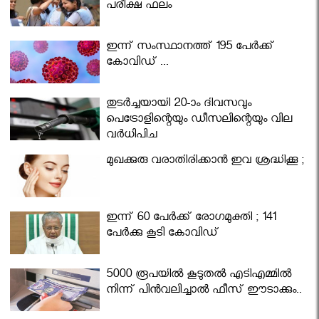
പരീക്ഷ ഫലം
ഇന്ന് സംസ്ഥാനത്ത് 195 പേര്‍ക്ക്
കോവിഡ് ...
തുടർച്ചയായി 20-ാം ദിവസവും
പെട്രോളിന്റെയും ഡീസലിന്റെയും വില
വര്‍ധിപ്പിച്ചു
മുഖക്കുരു വരാതിരിക്കാന്‍ ഇവ ശ്രദ്ധിക്കൂ ;
ഇന്ന് 60 പേർക്ക് രോഗമുക്തി ; 141
പേര്‍ക്കു കൂടി കോവിഡ്
5000 രൂപയിൽ കൂടുതൽ എടിഎമ്മിൽ
നിന്ന് പിൻവലിച്ചാൽ ഫീസ് ഈടാക്കും..