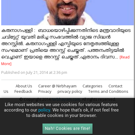
കരുനാഗപള്ളി : ബാധയൊഴിപ്പിക്കുന്നതിനിടെ മന്ത്രവാദിയുടെ
ചവിട്ടേറ്റ് യുവതി മരിച്ച സംഭവത്തിൽ വ്യാജ സിദ്ധന്‍
അറസ്റ്റില്‍. കരുനാഗപ്പള്ളി എസ്പിയുടെ നേതൃത്വത്തിലുള്ള
സംഘമാണ് പ്രതിയെ അറസ്റ്റ് ചെയ്തത്. പത്തനംതിട്ടയിൽ
വെച്ചാണ് ഇയാളെ അറസ്റ്റ് ചെയ്തത്.ഏതാനം ദിവസ...
[Read
More]
Published on July 21, 2014 at 2:36 pm
About Us
Career @ Nirbhayam
Categories
Contact
Us
Feedback
Privacy
privacy policy
Terms and Conditions
© Copyright 2014
Nirbhayam.com
. All rights reserved.
Like most websites we use cookies for various features
according to our
policy.
We hope that’s ok, if not feel free
to disable cookies in your browser.
Nah! Cookies are fine!