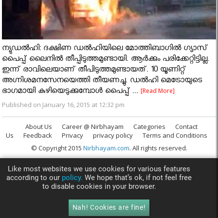
ന്യുഡല്‍ഹി: ദക്ഷിണ ഡല്‍ഹിയിലെ മോത്തിബാഗില്‍ ഗ്യാസ്
പൈപ്പ് ലൈനില്‍ തീപ്പിടുത്തമുണ്ടായി. ആർക്കും പരിക്കേറ്റിട്ടില്ല.
ഇന്ന് രാവിലെയാണ് തീപിടുത്തമുണ്ടായത്. 10 യൂണിറ്റ്
അഗ്നിശമനസേനയെത്തി തീയണച്ചു. ഡല്‍ഹി മെട്രോയുടെ
ഭാഗമായി കുഴിയെടുക്കുമ്പോള്‍ പൈപ്പ് ...
[Read More]
Published on January 16, 2015 at 12:32 pm
About Us
Career @ Nirbhayam
Categories
Contact
Us
Feedback
Privacy
privacy policy
Terms and Conditions
© Copyright 2015
Nirbhayam.com
. All rights reserved.
Like most websites we use cookies for various features
according to our
policy.
We hope that’s ok, if not feel free
to disable cookies in your browser.
Nah! Cookies are fine!