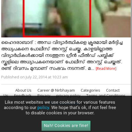
ഹൈദരാബാദ് : അന്ധ വിദ്യാര്‍ത്ഥികളെ ക്രൂരമായി മര്‍ദ്ദിച്ച
അധ്യപകനെ പോലീസ് അറസ്റ്റ് ചെയ്തു. കാ‍ഴ്ചയില്ലാത്ത
വിദ്യാര്‍ഥികള്‍ക്കായി നടത്തുന്ന ഗ്രീന്‍ ഫീല്‍ഡ്​ പബ്ലിക്ക്‌
സ്കൂളിലെ അധ്യാപകനെയാണ് പോലീസ് അറസ്റ്റ് ചെയ്തത്.
രണ്ട് ദിവസം മുമ്പാണ് സംഭവം നടന്നത്. മ...
[Read More]
Published on July 22, 2014 at 10:23 am
About Us
Career @ Nirbhayam
Categories
Contact
Us
Feedback
Privacy
privacy policy
Terms and Conditions
Like most websites we use cookies for various features
© Copyright 2014
Nirbhayam.com
. All rights reserved.
according to our
policy.
We hope that’s ok, if not feel free
to disable cookies in your browser.
Nah! Cookies are fine!