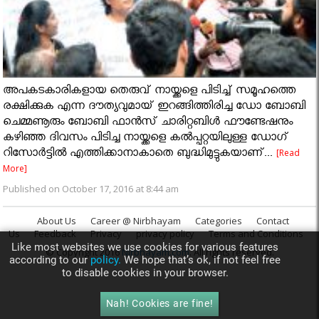
അപകടകാരികളായ തെരുവ് നായ്ക്കളെ പിടിച്ച് സമൂഹത്തെ
രക്ഷിക്കുക എന്ന ദൗത്യവുമായ് ഇറങ്ങിത്തിരിച്ച ഡോ ബോബി
ചെമ്മണൂരും ബോബി ഫാന്‍സ് ചാരിറ്റബിള്‍ ഫൗണ്ടേഷനും
കഴിഞ്ഞ ദിവസം പിടിച്ച നായ്ക്കളെ കല്‍പ്പറ്റയിലുള്ള ഡോഗ്
റിസോര്‍ട്ടില്‍ എത്തിക്കാനാകാതെ ബുദ്ധിമുട്ടുകയാണ്...
[Read
More]
Published on October 17, 2016 at 8:44 am
About Us
Career @ Nirbhayam
Categories
Contact
Us
Feedback
Privacy
privacy policy
Terms and Conditions
Like most websites we use cookies for various features
© Copyright 2016
Nirbhayam.com
. All rights reserved.
according to our
policy.
We hope that’s ok, if not feel free
to disable cookies in your browser.
Nah! Cookies are fine!