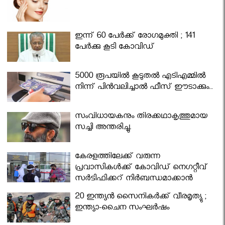
ഇന്ന് 60 പേർക്ക് രോഗമുക്തി ; 141
പേര്‍ക്കു കൂടി കോവിഡ്
5000 രൂപയിൽ കൂടുതൽ എടിഎമ്മിൽ
നിന്ന് പിൻവലിച്ചാൽ ഫീസ് ഈടാക്കും..
സംവിധായകനും തിരക്കഥാകൃത്തുമായ
സച്ചി അന്തരിച്ചു.
കേരളത്തിലേക്ക് വരുന്ന
പ്രവാസികള്‍ക്ക് കോവിഡ് നെഗറ്റീവ്
സര്‍ട്ടിഫിക്കറ്റ് നിർബന്ധമാക്കാൻ
മന്ത്രിസഭ
20 ഇന്ത്യൻ സൈനികർക്ക് വീരമൃത്യു ;
ഇന്ത്യാ-ചൈന സംഘർഷം