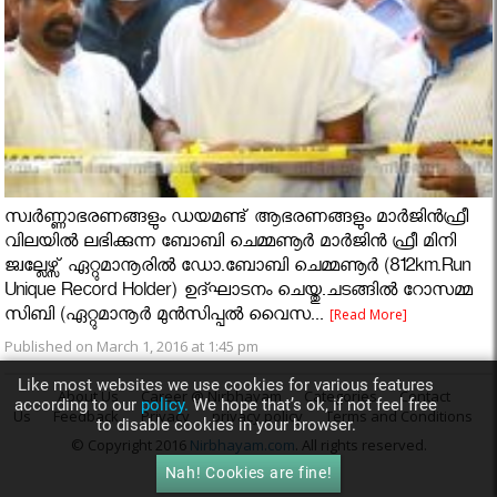
സ്വർണ്ണാഭരണങ്ങളും ഡയമണ്ട് ആഭരണങ്ങളും മാർജിൻഫ്രീ
വിലയിൽ ലഭിക്കുന്ന ബോബി ചെമ്മണൂർ മാർജിൻ ഫ്രീ മിനി
ജ്വല്ലേഴ്സ് ഏറ്റുമാനൂരിൽ ഡോ.ബോബി ചെമ്മണൂർ (812km.Run
Unique Record Holder) ഉദ്ഘാടനം ചെയ്തു.ചടങ്ങിൽ റോസമ്മ
സിബി (ഏറ്റുമാനൂർ മുൻസിപ്പൽ വൈസ...
[Read More]
Published on March 1, 2016 at 1:45 pm
Like most websites we use cookies for various features
About Us
Career @ Nirbhayam
Categories
Contact
according to our
policy.
We hope that’s ok, if not feel free
Us
Feedback
Privacy
privacy policy
Terms and Conditions
to disable cookies in your browser.
© Copyright 2016
Nirbhayam.com
. All rights reserved.
Nah! Cookies are fine!