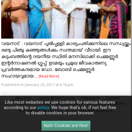
വയനാട് : വയനാട് പുൽപ്പള്ളി കാര്യംപതിക്കുന്നിലെ സന്ധ്യയ്ക്കും
രണ്ടു പിഞ്ചു കുഞ്ഞുങ്ങൾക്കും സ്വന്തമായ് വീടായി. ഈ
കുടുംബത്തിന്റെ ദയനീയ സ്ഥിതി മനസിലാക്കി ചെമ്മണ്ണൂർ
ഇന്റർനാഷണൽ ഗ്രൂപ്പ് ഉടമയും പ്രമുഖ ജീവകാരുണ്യ
പ്രവർത്തകനുമായ ഡോ. ബോബി ചെമ്മണ്ണൂർ
സഹായവുമായ...
[Read More]
Published on January 20, 2017 at 6:16 pm
About Us
Career @ Nirbhayam
Categories
Contact
Like most websites we use cookies for various features
Us
Feedback
Privacy
privacy policy
Terms and Conditions
according to our
policy.
We hope that’s ok, if not feel free
© Copyright 2017
Nirbhayam.com
. All rights reserved.
to disable cookies in your browser.
Nah! Cookies are fine!