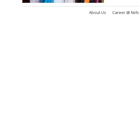
About Us
Career @ Nir