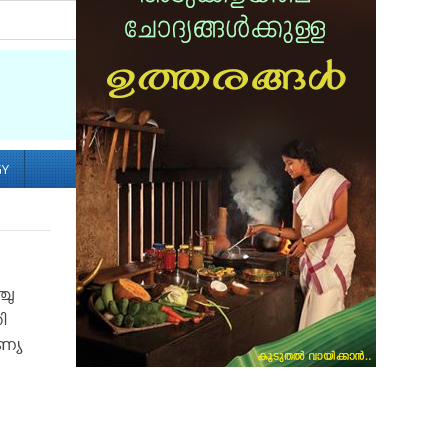
Socialize with us
GY
ചു
ി
ണ്യ
]