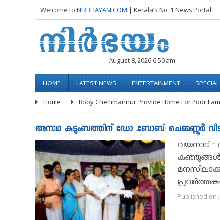
Welcome to
NIRBHAYAM.COM
| Kerala’s No. 1 News Portal
August 8, 2026 6:50 am
HOME
LATEST NEWS
ENTERTAINMENT
SPECIA
Home
Boby Chemmannur Provide Home For Poor Fami
അനാഥ കുടുംബത്തിന് ഡോ .ബോബി ചെമ്മണ്ണൂർ വീട് 
വയനാട് : വയ
കുഞ്ഞുങ്ങൾ
മനസിലാക്കി
പ്രവർത്ത
Published on J